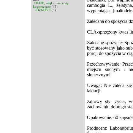
OLEJE, olejki i maceraty
cambogia L., żelatyna,
kosmetyczne
(43)
wypełniająca (maltodeks
RÓŻNOŚCI
(5)
Zalecana do spożycia dz
CLA-sprzężony kwas li
Zalecane spożycie: Spo
być stosowany jako subs
porcji do spożycia w cią
Przechowywanie: Prze
miejscu suchym i ni
słonecznymi.
Uwaga: Nie zaleca się 
laktacji.
Zdrowy styl życia, 
zachowaniu dobrego sta
Opakowanie: 60 kapsułe
Producent: Laborator