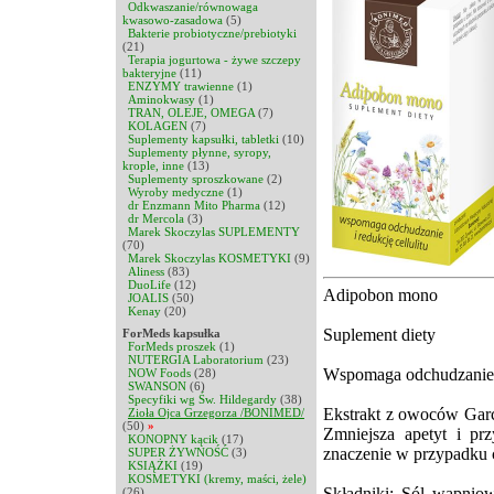
Odkwaszanie/równowaga
kwasowo-zasadowa
(5)
Bakterie probiotyczne/prebiotyki
(21)
Terapia jogurtowa - żywe szczepy
bakteryjne
(11)
ENZYMY trawienne
(1)
Aminokwasy
(1)
TRAN, OLEJE, OMEGA
(7)
KOLAGEN
(7)
Suplementy kapsułki, tabletki
(10)
Suplementy płynne, syropy,
krople, inne
(13)
Suplementy sproszkowane
(2)
Wyroby medyczne
(1)
dr Enzmann Mito Pharma
(12)
dr Mercola
(3)
Marek Skoczylas SUPLEMENTY
(70)
Marek Skoczylas KOSMETYKI
(9)
Aliness
(83)
DuoLife
(12)
Adipobon mono
JOALIS
(50)
Kenay
(20)
Suplement diety
ForMeds kapsułka
ForMeds proszek
(1)
NUTERGIA Laboratorium
(23)
Wspomaga odchudzanie i 
NOW Foods
(28)
SWANSON
(6)
Specyfiki wg Św. Hildegardy
(38)
Ekstrakt z owoców Garci
Zioła Ojca Grzegorza /BONIMED/
(50)
»
Zmniejsza apetyt i prz
KONOPNY kącik
(17)
znaczenie w przypadku 
SUPER ŻYWNOŚĆ
(3)
KSIĄŻKI
(19)
KOSMETYKI (kremy, maści, żele)
Składniki: Sól wapnio
(26)