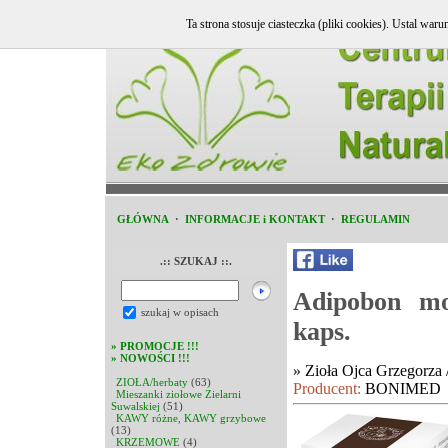
Ta strona stosuje ciasteczka (pliki cookies). Ustal w
GŁÓWNA
·
INFORMACJE i KONTAKT
·
REGULAMIN
.:: SZUKAJ ::.
Adipobon mo
szukaj w opisach
kaps.
»
PROMOCJE !!!
»
NOWOŚCI !!!
»
Zioła Ojca Grzegorz
ZIOŁA/herbaty
(63)
Producent:
BONIMED
Mieszanki ziołowe Zielarni
Suwalskiej
(51)
KAWY różne, KAWY grzybowe
(13)
KRZEMOWE
(4)