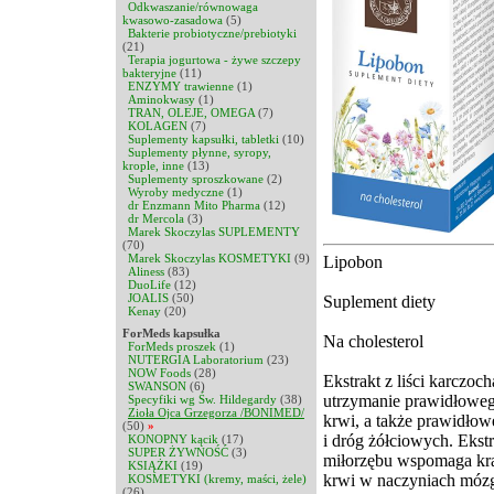
Odkwaszanie/równowaga
kwasowo-zasadowa
(5)
Bakterie probiotyczne/prebiotyki
(21)
Terapia jogurtowa - żywe szczepy
bakteryjne
(11)
ENZYMY trawienne
(1)
Aminokwasy
(1)
TRAN, OLEJE, OMEGA
(7)
KOLAGEN
(7)
Suplementy kapsułki, tabletki
(10)
Suplementy płynne, syropy,
krople, inne
(13)
Suplementy sproszkowane
(2)
Wyroby medyczne
(1)
dr Enzmann Mito Pharma
(12)
dr Mercola
(3)
Marek Skoczylas SUPLEMENTY
(70)
Marek Skoczylas KOSMETYKI
(9)
Lipobon
Aliness
(83)
DuoLife
(12)
JOALIS
(50)
Suplement diety
Kenay
(20)
ForMeds kapsułka
Na cholesterol
ForMeds proszek
(1)
NUTERGIA Laboratorium
(23)
NOW Foods
(28)
Ekstrakt z liści karczoc
SWANSON
(6)
utrzymanie prawidłoweg
Specyfiki wg Św. Hildegardy
(38)
Zioła Ojca Grzegorza /BONIMED/
krwi, a także prawidłow
(50)
»
i dróg żółciowych. Ekstra
KONOPNY kącik
(17)
SUPER ŻYWNOŚĆ
(3)
miłorzębu wspomaga kr
KSIĄŻKI
(19)
krwi w naczyniach mó
KOSMETYKI (kremy, maści, żele)
(26)