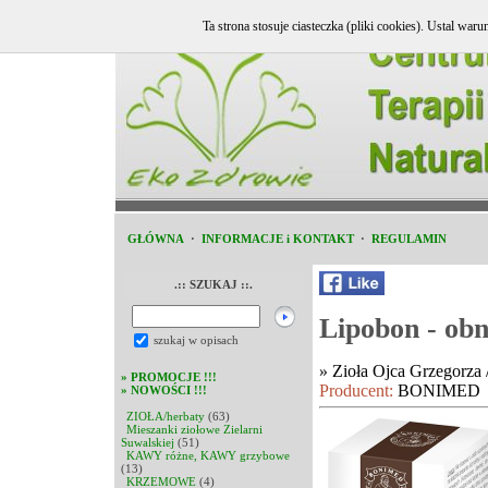
Ta strona stosuje ciasteczka (pliki cookies). Ustal w
GŁÓWNA
·
INFORMACJE i KONTAKT
·
REGULAMIN
.:: SZUKAJ ::.
Lipobon - obni
szukaj w opisach
»
Zioła Ojca Grzegorz
»
PROMOCJE !!!
Producent:
BONIMED
»
NOWOŚCI !!!
ZIOŁA/herbaty
(63)
Mieszanki ziołowe Zielarni
Suwalskiej
(51)
KAWY różne, KAWY grzybowe
(13)
KRZEMOWE
(4)