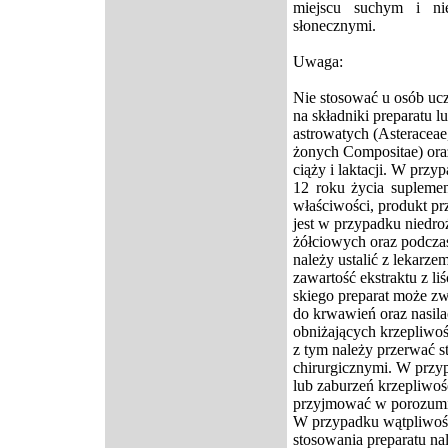
miejscu suchym i ni
słonecznymi.
Uwaga:
Nie stosować u osób uc
na składniki preparatu l
astrowatych (Asteraceae
żonych Compositae) oraz
ciąży i laktacji. W przy
12 roku życia suplemen
właściwości, produkt p
jest w przypadku niedroż
żółciowych oraz podczas
należy ustalić z lekarz
zawartość ekstraktu z li
skiego preparat może z
do krwawień oraz nasila
obniżających krzepliwo
z tym należy przerwać 
chirurgicznymi. W przy
lub zaburzeń krzepliwoś
przyjmować w porozumi
W przypadku wątpliwoś
stosowania preparatu na