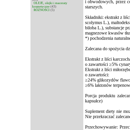
i obwodowych, przez co
OLEJE, olejki i maceraty
starszych.
kosmetyczne
(43)
RÓŻNOŚCI
(5)
Składniki: ekstrakt z li
scolymus L.), maltodekst
biloba L.), substancje p
magnezowe kwasów tłus
*) pochodzenia naturaln
Zalecana do spożycia dz
Ekstrakt z liści karczoc
o zawartości ≥5% cynar
Ekstrakt z liści miłorzę
o zawartości:
≥24% glikozydów flaw
≥6% laktonów terpeno
Porcja produktu zaleca
kapsułce)
Suplement diety nie moż
Nie przekraczać zalecane
Przechowywanie: Prze