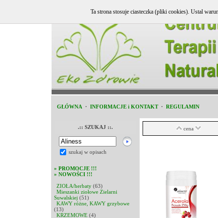
Ta strona stosuje ciasteczka (pliki cookies). Ustal w
GŁÓWNA
·
INFORMACJE i KONTAKT
·
REGULAMIN
.:: SZUKAJ ::.
cena
szukaj w opisach
»
PROMOCJE !!!
»
NOWOŚCI !!!
ZIOŁA/herbaty
(63)
Mieszanki ziołowe Zielarni
Suwalskiej
(51)
KAWY różne, KAWY grzybowe
(13)
KRZEMOWE
(4)