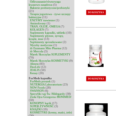
Odkwaszanie/równowaga
kwasowo-zasadowa
(5)
Bakterie probiotyczne/prebiotyki
(21)
DO KOSZYKA
Terapia jogurtowa - żywe szczepy
bakteryjne
(11)
ENZYMY trawienne
(1)
Aminokwasy
(1)
TRAN, OLEJE, OMEGA
(7)
KOLAGEN
(7)
Suplementy kapsułki, tabletki
(10)
Suplementy płynne, syropy,
krople, inne
(13)
Suplementy sproszkowane
(2)
Wyroby medyczne
(1)
dr Enzmann Mito Pharma
(12)
dr Mercola
(3)
Marek Skoczylas SUPLEMENTY
(70)
Marek Skoczylas KOSMETYKI
(9)
Aliness
(83)
DuoLife
(12)
JOALIS
(50)
Kenay
(20)
ForMeds kapsułka
DO KOSZYKA
ForMeds proszek
(1)
NUTERGIA Laboratorium
(23)
NOW Foods
(28)
SWANSON
(6)
Specyfiki wg Św. Hildegardy
(38)
Zioła Ojca Grzegorza /BONIMED/
(50)
KONOPNY kącik
(17)
SUPER ŻYWNOŚĆ
(3)
KSIĄŻKI
(19)
KOSMETYKI (kremy, maści, żele)
(26)