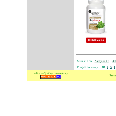
DO KOSZYKA
Strona: 1 / 5
Następna >>
Ost
Przejdź do strony:
[1]
2
3
4
załóż swój sklep internetowy
Prom